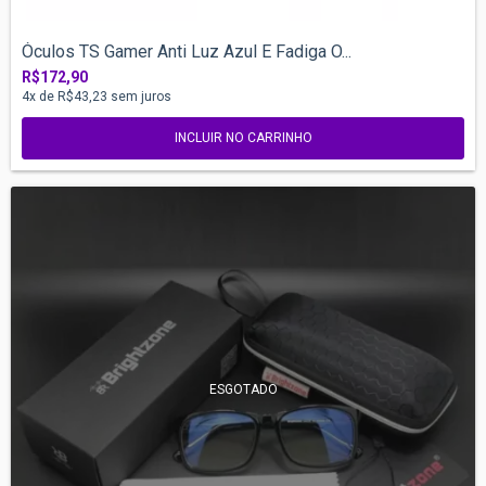
Óculos TS Gamer Anti Luz Azul E Fadiga O...
R$172,90
4
x de
R$43,23
sem juros
INCLUIR NO CARRINHO
ESGOTADO