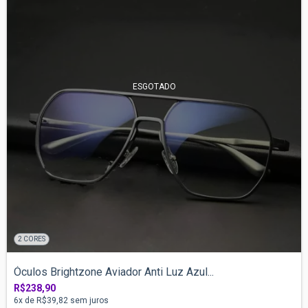
ESGOTADO
2 CORES
Óculos Brightzone Aviador Anti Luz Azul...
R$238,90
6
x de
R$39,82
sem juros