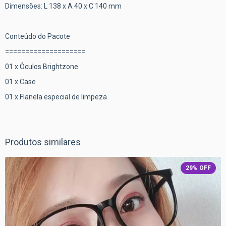
Dimensões: L 138 x A 40 x C 140 mm
Conteúdo do Pacote
====================
01 x Óculos Brightzone
01 x Case
01 x Flanela especial de limpeza
Produtos similares
29
%
OFF