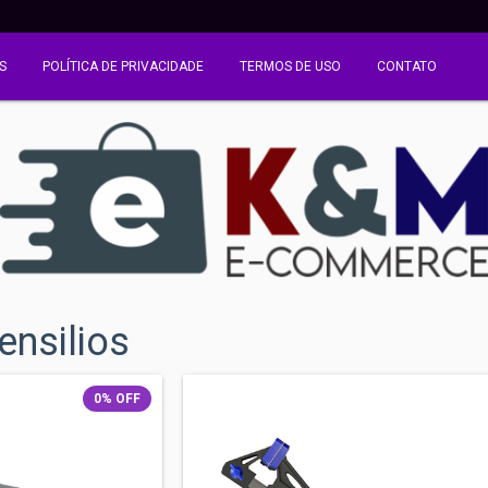
S
POLÍTICA DE PRIVACIDADE
TERMOS DE USO
CONTATO
ensilios
0
%
OFF