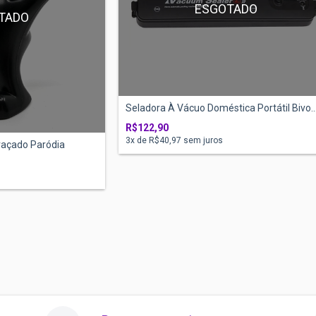
ESGOTADO
TADO
Seladora À Vácuo Doméstica Portátil Bivo..
R$122,90
3
x de
R$40,97
sem juros
raçado Paródia