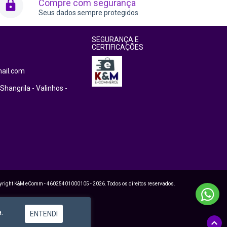
Compre com segurança
Seus dados sempre protegidos
SEGURANÇA E
CERTIFICAÇÕES
ail.com
Shangrila - Valinhos -
yright K&M eComm - 46025401000105 - 2026. Todos os direitos reservados.
.
ENTENDI