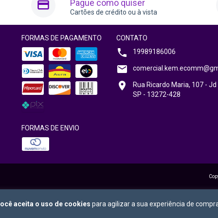
Pague como quiser
Cartões de crédito ou à vista
FORMAS DE PAGAMENTO
CONTATO
19989186006
comercial.kem.ecomm@gm
Rua Ricardo Maria, 107 - Jd 
SP - 13272-428
FORMAS DE ENVIO
Cop
ocê aceita o uso de cookies
para agilizar a sua experiência de compra