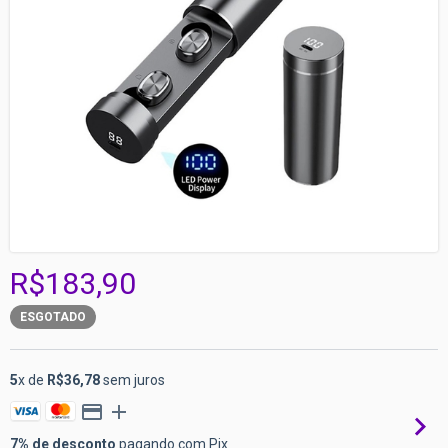
R$183,90
ESGOTADO
5
x de
R$36,78
sem juros
7% de desconto
pagando com Pix